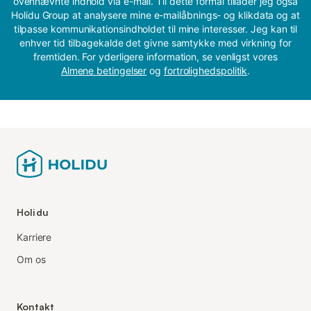
ovennævnte indhold via e-mail. Til dette formål tillader jeg også
Holidu Group at analysere mine e-mailåbnings- og klikdata og at
tilpasse kommunikationsindholdet til mine interesser. Jeg kan til
enhver tid tilbagekalde det givne samtykke med virkning for
fremtiden. For yderligere information, se venligst vores
Almene betingelser
og
fortrolighedspolitik
.
Holidu
Karriere
Om os
Kontakt