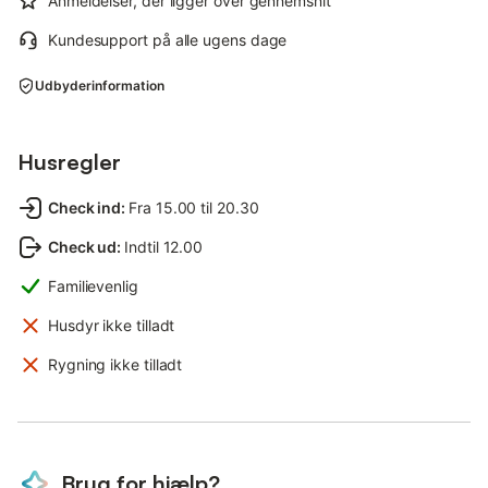
Anmeldelser, der ligger over gennemsnit
Kundesupport på alle ugens dage
Udbyderinformation
Husregler
Check ind
:
Fra 15.00 til 20.30
Check ud
:
Indtil 12.00
Familievenlig
Husdyr ikke tilladt
Rygning ikke tilladt
Brug for hjælp?