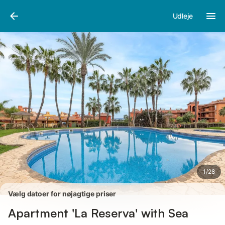
Billeder
Faciliteter
Anmeldelser
Udleje
1
/
28
Vælg datoer for nøjagtige priser
Apartment 'La Reserva' with Sea