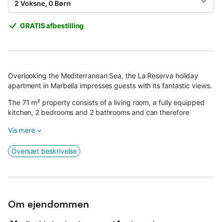
2 Voksne, 0 Børn
GRATIS afbestilling
Overlooking the Mediterranean Sea, the La Reserva holiday
apartment in Marbella impresses guests with its fantastic views.
The 71 m² property consists of a living room, a fully equipped
kitchen, 2 bedrooms and 2 bathrooms and can therefore
accommodate 4 people.
Vis mere
Additional amenities include Wi-Fi with a dedicated workspace
for the home office, a television, air conditioning, as well as a
Oversæt beskrivelse
washing machine.
This accommodation features a private outdoor area with a
garden and covered terrace.
In addition, guests have access to a shared outdoor area with a
Om ejendommen
swimming pool, jacuzzi, outdoor showers and a children's pool.
The property is located near the beach.