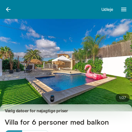
Billeder
Faciliteter
Anmeldelser
Udleje
1
/
27
Vælg datoer for nøjagtige priser
Villa for 6 personer med balkon