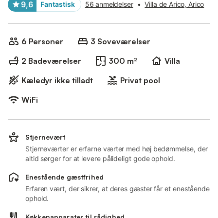
9,6
Fantastisk
56 anmeldelser
•
Villa de Arico, Arico
6 Personer
3 Soveværelser
2 Badeværelser
300 m²
Villa
Kæledyr ikke tilladt
Privat pool
WiFi
Stjernevært
Stjerneværter er erfarne værter med høj bedømmelse, der
altid sørger for at levere pålideligt gode ophold.
Enestående gæstfrihed
Erfaren vært, der sikrer, at deres gæster får et enestående
ophold.
Køkkenapparater til rådighed