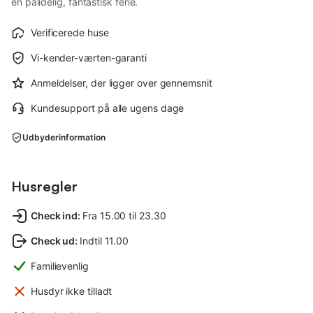
en pålidelig, fantastisk ferie.
Verificerede huse
Vi-kender-værten-garanti
Anmeldelser, der ligger over gennemsnit
Kundesupport på alle ugens dage
Udbyderinformation
Husregler
Check ind
:
Fra 15.00 til 23.30
Check ud
:
Indtil 11.00
Familievenlig
Husdyr ikke tilladt