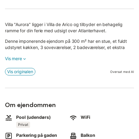
Villa "Aurora" ligger i Villa de Arico og tilbyder en behagelig
ramme for din ferie med udsigt over Atlanterhavet.
Denne imponerende ejendom på 300 m² har en stue, et fuldt
udstyret køkken, 3 soveværelser, 2 badeværelser, et ekstra
gæstetoilet og plads til op til 6 gæster.
Vis mere
Yderligere faciliteter inkluderer højhastigheds-Wi-Fi (velegnet til
videoopkald), en arbejdsplads, TV, ventilator og vaskemaskine.
Vis originalen
Oversat med AI
Du finder også et bordtennisbord, samt en barneseng og en
barnestol til rådighed.
Nyd en privat udendørs oase med en pool (opvarmelig efter
Om ejendommen
anmodning og mod ekstra gebyr), have, møblerede
overdækkede og åbne terrasser til udendørs spisning, balkon,
Pool (udendørs)
WiFi
grill, legeplads og udendørs bruser.
Privat
Offentlige transportforbindelser er inden for gåafstand.
Parkering på gaden
Balkon