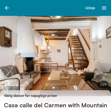
Billeder
Faciliteter
Anmeldelser
Udleje
1
/
25
Vælg datoer for nøjagtige priser
Casa calle del Carmen with Mountain