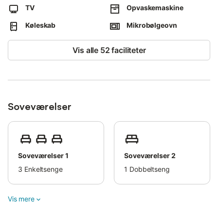
This property features energy-saving lighting.
TV
Opvaskemaskine
Køleskab
Mikrobølgeovn
Vis alle 52 faciliteter
Soveværelser
Soveværelser 1
Soveværelser 2
3
Enkeltsenge
1
Dobbeltseng
Vis mere