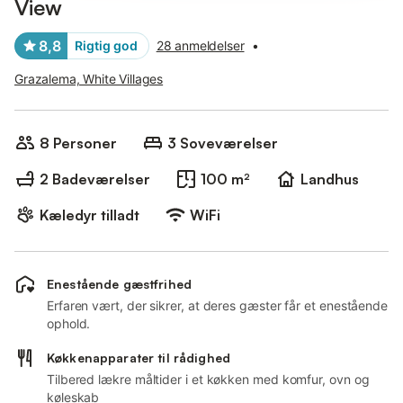
View
8,8
Rigtig god
28 anmeldelser
•
Grazalema, White Villages
8 Personer
3 Soveværelser
2 Badeværelser
100 m²
Landhus
Kæledyr tilladt
WiFi
Enestående gæstfrihed
Erfaren vært, der sikrer, at deres gæster får et enestående
ophold.
Køkkenapparater til rådighed
Tilbered lækre måltider i et køkken med komfur, ovn og
køleskab