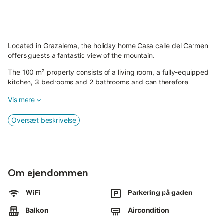
Located in Grazalema, the holiday home Casa calle del Carmen
offers guests a fantastic view of the mountain.
The 100 m² property consists of a living room, a fully-equipped
kitchen, 3 bedrooms and 2 bathrooms and can therefore
accommodate 8 people.
Vis mere
Additional amenities include high-speed Wi-Fi (suitable for video
calls) with a dedicated workspace for home office, a smart TV
Oversæt beskrivelse
with streaming services, air conditioning, a fan as well as a
washing machine.
A baby cot is also available.
This vacation rental offers a private outdoor space with an open
Om ejendommen
terrace and balcony.
Public transport links are located within walking distance.
WiFi
Parkering på gaden
Free parking is available on the street.
One pet is allowed.
Balkon
Aircondition
Smoking and celebrating events are not allowed.