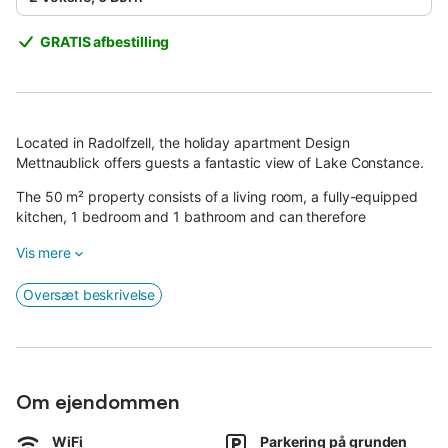
GRATIS afbestilling
Located in Radolfzell, the holiday apartment Design
Mettnaublick offers guests a fantastic view of Lake Constance.
The 50 m² property consists of a living room, a fully-equipped
kitchen, 1 bedroom and 1 bathroom and can therefore
accommodate 2 people.
Vis mere
Additional amenities include high-speed Wi-Fi (suitable for video
calls) as well as a smart TV with streaming services.
Oversæt beskrivelse
This vacation rental features a private terrace for relaxing
evenings.
The property is located close to the beach and public transport
links are within walking distance.
A parking space is available on the property.
Om ejendommen
Pets, smoking and celebrating events are not allowed.
The property has step-free access and interior.
WiFi
Parkering på grunden