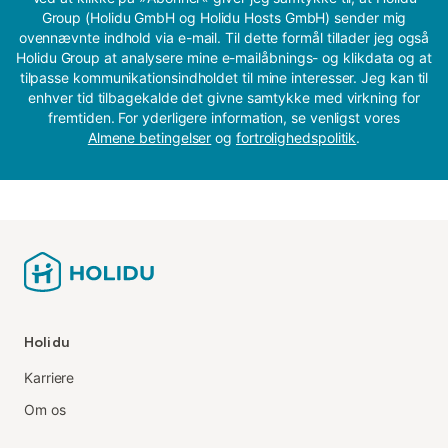
Group (Holidu GmbH og Holidu Hosts GmbH) sender mig
ovennævnte indhold via e-mail. Til dette formål tillader jeg også
Holidu Group at analysere mine e-mailåbnings- og klikdata og at
tilpasse kommunikationsindholdet til mine interesser. Jeg kan til
enhver tid tilbagekalde det givne samtykke med virkning for
fremtiden. For yderligere information, se venligst vores
Almene betingelser
og
fortrolighedspolitik
.
Holidu
Karriere
Om os