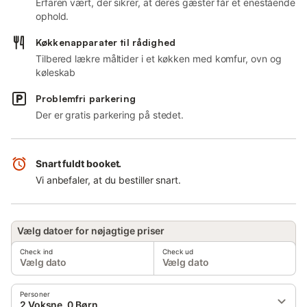
Erfaren vært, der sikrer, at deres gæster får et enestående
ophold.
Køkkenapparater til rådighed
Tilbered lækre måltider i et køkken med komfur, ovn og
køleskab
Problemfri parkering
Der er gratis parkering på stedet.
Snart fuldt booket.
Vi anbefaler, at du bestiller snart.
Vælg datoer for nøjagtige priser
Check ind
Check ud
Vælg dato
Vælg dato
Personer
2 Voksne, 0 Børn