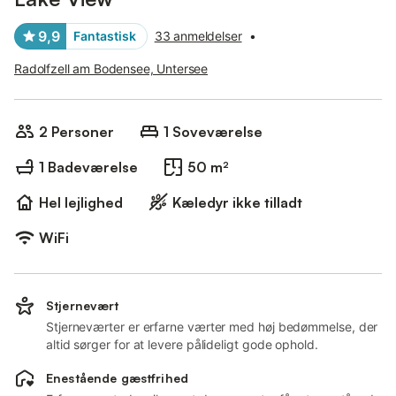
9,9
Fantastisk
33 anmeldelser
•
Radolfzell am Bodensee, Untersee
2 Personer
1 Soveværelse
1 Badeværelse
50 m²
Hel lejlighed
Kæledyr ikke tilladt
WiFi
Stjernevært
Stjerneværter er erfarne værter med høj bedømmelse, der
altid sørger for at levere pålideligt gode ophold.
Enestående gæstfrihed