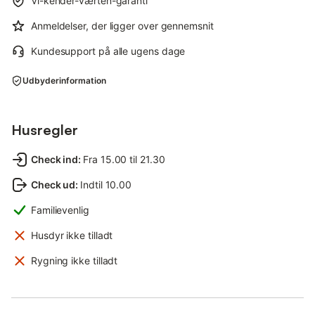
Vi-kender-værten-garanti
Anmeldelser, der ligger over gennemsnit
Kundesupport på alle ugens dage
Udbyderinformation
Husregler
Check ind
:
Fra 15.00 til 21.30
Check ud
:
Indtil 10.00
Familievenlig
Husdyr ikke tilladt
Rygning ikke tilladt