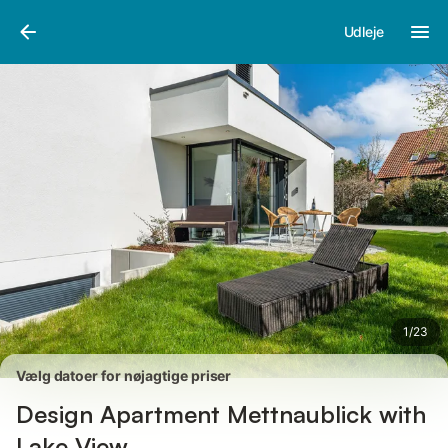
Billeder
Faciliteter
Anmeldelser
Udleje
1
/
23
Vælg datoer for nøjagtige priser
Design Apartment Mettnaublick with
Lake View