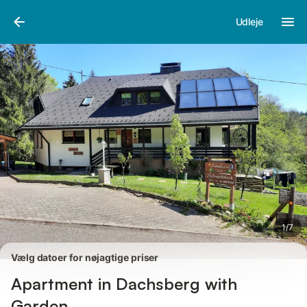
Billeder
Faciliteter
Anmeldelser
Udleje
1
/
7
Vælg datoer for nøjagtige priser
Apartment in Dachsberg with
Garden