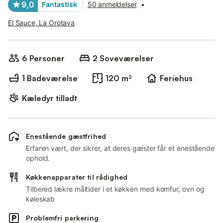
9,0
Fantastisk
50 anmeldelser
•
El Sauce, La Orotava
6 Personer
2 Soveværelser
1 Badeværelse
120 m²
Feriehus
Kæledyr tilladt
Enestående gæstfrihed
Erfaren vært, der sikrer, at deres gæster får et enestående
ophold.
Køkkenapparater til rådighed
Tilbered lækre måltider i et køkken med komfur, ovn og
køleskab
Problemfri parkering