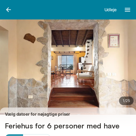
Billeder
Faciliteter
Anmeldelser
Udleje
1
/
25
Vælg datoer for nøjagtige priser
Feriehus for 6 personer med have