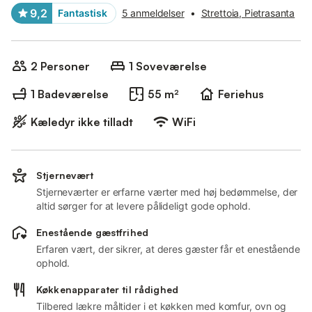
9,2
Fantastisk
5 anmeldelser
•
Strettoia, Pietrasanta
2 Personer
1 Soveværelse
1 Badeværelse
55 m²
Feriehus
Kæledyr ikke tilladt
WiFi
Stjernevært
Stjerneværter er erfarne værter med høj bedømmelse, der
altid sørger for at levere pålideligt gode ophold.
Enestående gæstfrihed
Erfaren vært, der sikrer, at deres gæster får et enestående
ophold.
Køkkenapparater til rådighed
Tilbered lækre måltider i et køkken med komfur, ovn og