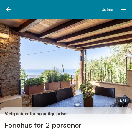
Billeder
Faciliteter
Anmeldelser
Udleje
1
/
21
Vælg datoer for nøjagtige priser
Feriehus for 2 personer