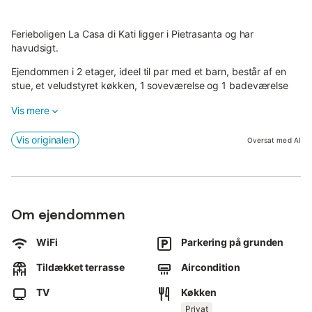
Ferieboligen La Casa di Kati ligger i Pietrasanta og har
havudsigt.
Ejendommen i 2 etager, ideel til par med et barn, består af en
stue, et veludstyret køkken, 1 soveværelse og 1 badeværelse
og kan derfor rumme 2 personer.
Vis mere
Efter anmodning kan en tredje gæst (barn) indkvarteres i en
sovesofa i soveværelset.
Vis originalen
Oversat med AI
Yderligere faciliteter omfatter hurtigt Wi-Fi (egnet til
videoopkald), et tv, aircondition samt en vaskemaskine.
En barnestol er også tilgængelig.
Om ejendommen
Denne feriebolig har en privat overdækket terrasse til
afslappende aftener.
Den berømte mole i Forte dei Marmi og katedralen Saint Martino
WiFi
Parkering på grunden
i Pietrasanta ligger 20 minutters kørsel derfra.
Tildækket terrasse
Aircondition
Der er gratis parkering på gaden.
Kæledyr, rygning og afholdelse af fester er ikke tilladt.
TV
Køkken
Ejendommen tilbyder hjemmelavede/lokalt producerede råvarer.
Denne ejendom har retningslinjer, der hjælper gæster med
Privat