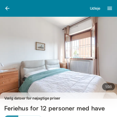
Billeder
Faciliteter
Anmeldelser
Udleje
1
/
35
Vælg datoer for nøjagtige priser
Feriehus for 12 personer med have