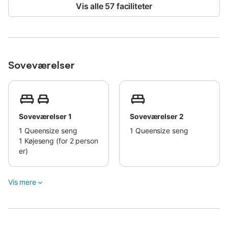
En lille velkomst morgenmad inkluderet i prisen for gæster ved
Vis alle 57 faciliteter
ankomst.
Soveværelser
Soveværelser 1
Soveværelser 2
1
Queensize seng
1
Queensize seng
1
Køjeseng (for 2 person
er)
Vis mere