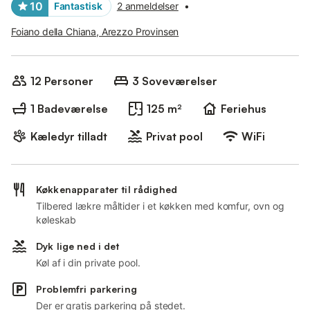
10
Fantastisk
2 anmeldelser
•
Foiano della Chiana, Arezzo Provinsen
12 Personer
3 Soveværelser
1 Badeværelse
125 m²
Feriehus
Kæledyr tilladt
Privat pool
WiFi
Køkkenapparater til rådighed
Tilbered lækre måltider i et køkken med komfur, ovn og
køleskab
Dyk lige ned i det
Køl af i din private pool.
Problemfri parkering
Der er gratis parkering på stedet.