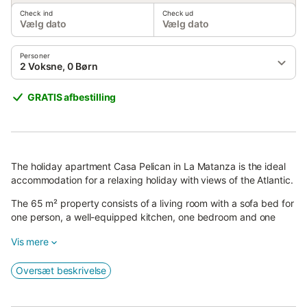
Check ind
Check ud
Vælg dato
Vælg dato
Personer
2 Voksne, 0 Børn
GRATIS afbestilling
The holiday apartment Casa Pelican in La Matanza is the ideal
accommodation for a relaxing holiday with views of the Atlantic.
The 65 m² property consists of a living room with a sofa bed for
one person, a well-equipped kitchen, one bedroom and one
bathroom.
Vis mere
Additional amenities include high-speed Wi-Fi (suitable for video
calls) with a dedicated home office workspace, TV and washing
Oversæt beskrivelse
machine.