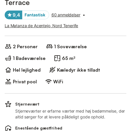
Terrace
9,4
Fantastisk
60 anmeldelser
•
La Matanza de Acentejo, Nord Tenerife
2 Personer
1 Soveværelse
1 Badeværelse
65 m²
Hel lejlighed
Kæledyr ikke tilladt
Privat pool
WiFi
Stjernevært
Stjerneværter er erfarne værter med høj bedømmelse, der
altid sørger for at levere pålideligt gode ophold.
Enestående gæstfrihed