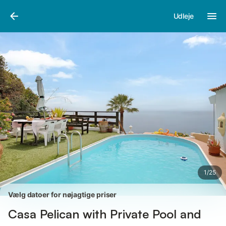
Billeder
Faciliteter
Anmeldelser
Udleje
1
/
25
Vælg datoer for nøjagtige priser
Casa Pelican with Private Pool and