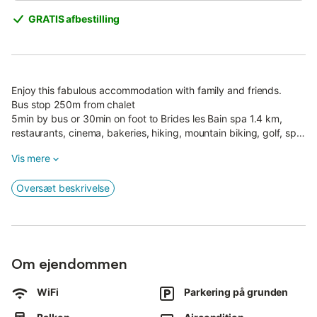
GRATIS afbestilling
Enjoy this fabulous accommodation with family and friends.
Bus stop 250m from chalet
5min by bus or 30min on foot to Brides les Bain spa 1.4 km,
restaurants, cinema, bakeries, hiking, mountain biking, golf, spa,
free spa treatments.
Vis mere
7min by bus to Bozel village, lake beach, hiking, fishing,
bowling, mountain biking
Oversæt beskrivelse
7min by bus to Moutiers SNCF train station
20min by bus to ski resorts
Le Praz,Courchevel/La Tania 7.5km
1.5km OLIMP gondola to Méribel from BRIDE les BAINS
The accommodation comprises 1 bedroom with 2 single beds
and 1 bedroom with double beds 160/200
Om ejendommen
1 sofa bed in living room 140/200
comforter and pillow, bed linen
WiFi
Parkering på grunden
beds made on arrival on request