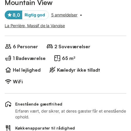
Mountain View
8,0
Rigtig god
5 anmeldelser
•
La Perrière, Massif de la Vanoise
6 Personer
2 Soveværelser
1 Badeværelse
65 m²
Hel lejlighed
Kæledyr ikke tilladt
WiFi
Enestående gæstfrihed
Erfaren vært, der sikrer, at deres gæster får et enestående
ophold.
Køkkenapparater til rådighed