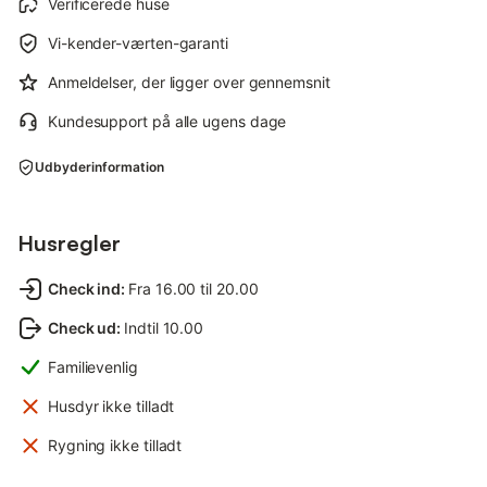
Verificerede huse
Vi-kender-værten-garanti
Anmeldelser, der ligger over gennemsnit
Kundesupport på alle ugens dage
Udbyderinformation
Husregler
Check ind
:
Fra 16.00 til 20.00
Check ud
:
Indtil 10.00
Familievenlig
Husdyr ikke tilladt
Rygning ikke tilladt