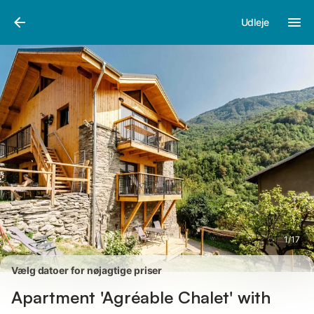
Billeder
Faciliteter
Anmeldelser
Udleje
1
/
17
Vælg datoer for nøjagtige priser
Apartment 'Agréable Chalet' with