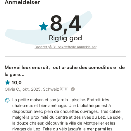
Anmeldelser
Mod et ekstra gebyr: babyseng og cykler kan lejes efter
anmodning.
8,4
Rigtig god
Baseret på 31 bekræftede anmeldelser
Merveilleux endroit, tout proche des comodités et de
la gare...
10,0
Olivia C., okt. 2025, Schweiz
🇨🇭
La petite maison et son jardin - piscine. Endroit très
chaleureux et bien aménagé. Une bibliothèque est à
disposition avec plein de chouettes ouvrages. Très calme
malgré la proximité du centre et des rives du Lez. Le soleil,
la douce chaleur, découvrir la ville de Montpellier et les
rivages du Lez. Faire du vélo jusqu'à la mer parmi les