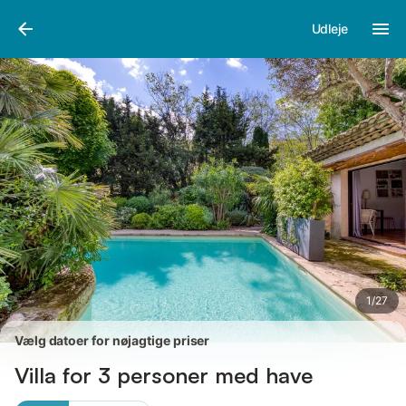
Billeder
Faciliteter
Anmeldelser
Udleje
1
/
27
Vælg datoer for nøjagtige priser
Villa for 3 personer med have