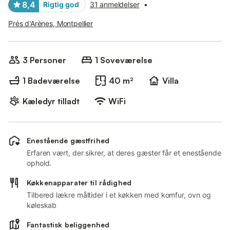
8,4
Rigtig god
31 anmeldelser
•
Prés d'Arènes, Montpellier
3 Personer
1 Soveværelse
1 Badeværelse
40 m²
Villa
Kæledyr tilladt
WiFi
Enestående gæstfrihed
Erfaren vært, der sikrer, at deres gæster får et enestående
ophold.
Køkkenapparater til rådighed
Tilbered lækre måltider i et køkken med komfur, ovn og
køleskab
Fantastisk beliggenhed