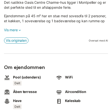
Det rustikke Oasis Centre Charme-hus ligger i Montpellier og er
det perfekte sted til en afslappende ferie.
Ejendommen på 45 m² har en stue med sovesofa til 2 personer,
et køkken, 1 soveværelse og 1 badeværelse og kan rumme op
til 3 gæster.
Vis mere
Bemærk venligst: kun 1 baby pr. booking er tilladt.
Vis originalen
Oversat med AI
Yderligere faciliteter inkluderer højhastigheds-Wi-Fi (velegnet til
videoopkald), aircondition og en ventilator.
Højdepunktet er et privat udendørsområde med en åben
terrasse.
Om ejendommen
Et fælles udendørsområde med swimmingpool er også
tilgængeligt.
Pool (udendørs)
WiFi
Delt
Bilparkering er tilgængelig mod et dagligt tillæg.
Åben terresse
Aircondition
Det rustikke hus ligger kun 500 m fra byens centrum, mens
Have
Køleskab
Montpellier Méditerranée Lufthavn og strandene ligger 8 km
derfra.
Delt