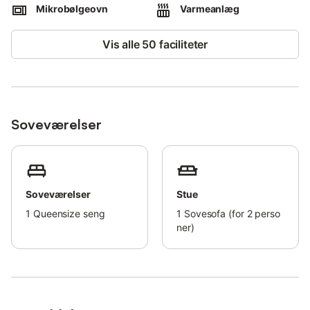
Et vaskeri er 2 minutters gang væk. Ejendommen har ikke
Mikrobølgeovn
Varmeanlæg
vaskemaskine.
Vis alle 50 faciliteter
Maksimal opholdsperiode er 7 dage.
En lille hund og en kat bor på ejendommen.
Rygning er kun tilladt udendørs. Medbring venligst
myggespray.
Soveværelser
Ro og diskretion efterspørges.
Ejendommen og interiøret er trinløse. Vejledninger til
affaldssortering findes på stedet.
Soveværelser
Stue
Værten bor overfor lejemålet og deler poolen og haven.
1
Queensize seng
1
Sovesofa (for 2 perso
Ejendommen og poolen deles med værten.
ner)
Nyttig information om Montpellier og regionen findes i huset.
Gæster bedes slukke for aircondition, når de forlader
ejendommen, for at spare energi og sikre ansvarlig brug.