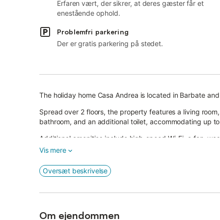
Erfaren vært, der sikrer, at deres gæster får et
enestående ophold.
Problemfri parkering
Der er gratis parkering på stedet.
The holiday home Casa Andrea is located in Barbate and 
Spread over 2 floors, the property features a living room
bathroom, and an additional toilet, accommodating up to
Additional amenities include high-speed Wi-Fi, a fan, was
Vis mere
Outside, you will find a private area with a garden, cov
Oversæt beskrivelse
There is also a shared outdoor area with a pool, availab
Parking is available on the property.
Families with children are welcome.
Om ejendommen