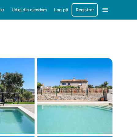
/
kr
Udlej din ejendom
Log på
Registrer