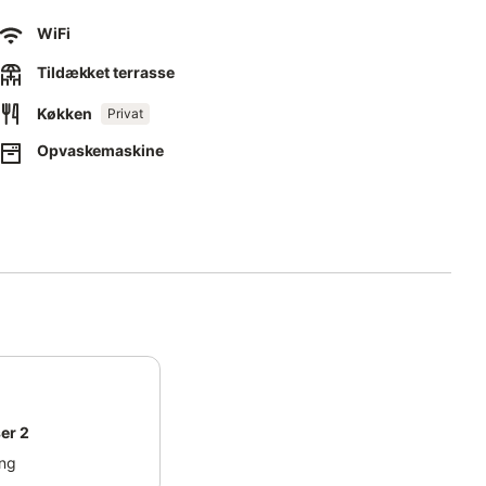
WiFi
Tildækket terrasse
Køkken
Privat
Opvaskemaskine
 during your stay, which could affect pool use, garden
er 2
ng