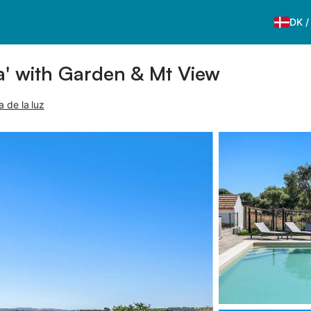
DK
' with Garden & Mt View
 de la luz