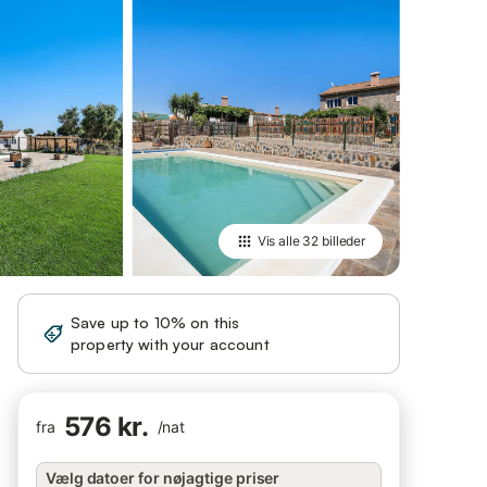
Vis alle
32 billeder
Save up to 10% on this
Sign in
property with your account
576 kr.
fra
/
nat
Vælg datoer for nøjagtige priser