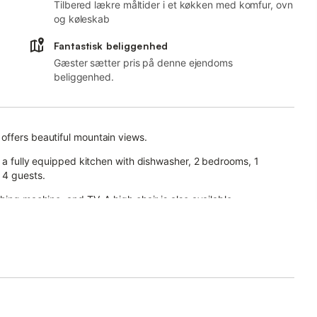
Tilbered lækre måltider i et køkken med komfur, ovn
og køleskab
Fantastisk beliggenhed
Gæster sætter pris på denne ejendoms
beliggenhed.
offers beautiful mountain views.
, a fully equipped kitchen with dishwasher, 2 bedrooms, 1
 4 guests.
hing machine, and TV. A high chair is also available.
ered terrace, barbecue, and outdoor shower.
le from June to September.