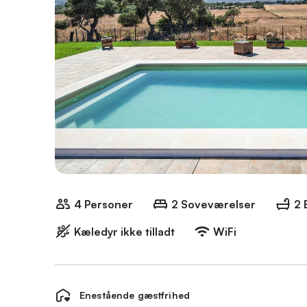
4 Personer
2 Soveværelser
2 
Kæledyr ikke tilladt
WiFi
Enestående gæstfrihed