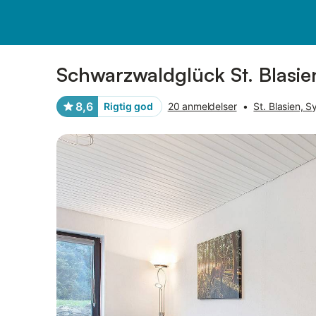
Billeder
Faciliteter
Anmeldelser
Schwarzwaldglück St. Blasie
8,6
Rigtig god
20 anmeldelser
•
St. Blasien, 