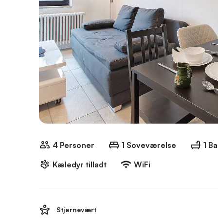
4 Personer
1 Soveværelse
1 B
Kæledyr tilladt
WiFi
Stjernevært