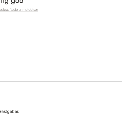
gtig god
 bekræftede anmeldelser
Gastgeber.