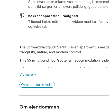
Stjerneværter er erfarne værter med høj bedømmel
der altid sørger for at levere pålideligt gode ophold
Køkkenapparater til rådighed
Tilbered lækre måltider i et køkken med komfur, ov
og køleskab
The Schwarzwaldglück Sankt Blasien apartment is nestled 
tranquility, nature, and modern comfort.
This 55 m² ground floor/souterrain accommodation is ideal
It features a cozy living room with a sofa bed, a separa
modern bathroom.
Vis mere
High-speed Wi-Fi and a smart TV with streaming service
Oversæt beskrivelse
A baby cot and high chair are available on request.
The apartment stays pleasantly cool in summer and is wa
Om ejendommen
The shared outdoor area with garden and barbecue invite