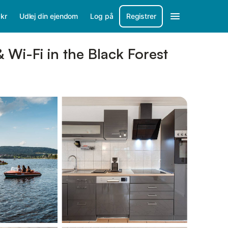
/
kr
Udlej din ejendom
Log på
Registrer
Wi-Fi in the Black Forest