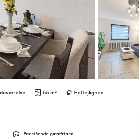
adeværelse
55 m²
Hel lejlighed
Enestående gæstfrihed