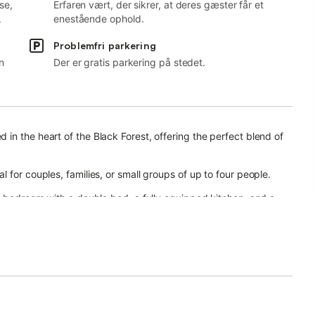
se,
Erfaren vært, der sikrer, at deres gæster får et
.
enestående ophold.
Problemfri parkering
n
Der er gratis parkering på stedet.
in the heart of the Black Forest, offering the perfect blend of
 for couples, families, or small groups of up to four people.
te bedroom with a double bed, a fully equipped kitchen, and a
s provide entertainment.
rmly heated in winter.
s you to relax.