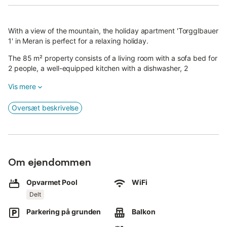
With a view of the mountain, the holiday apartment 'Torgglbauer
1' in Meran is perfect for a relaxing holiday.
The 85 m² property consists of a living room with a sofa bed for
2 people, a well-equipped kitchen with a dishwasher, 2
bedrooms and 1 bathroom and can therefore accommodate 6
Vis mere
people.
Additional amenities include high-speed Wi-Fi (suitable for video
Oversæt beskrivelse
calls) with a dedicated workspace for home office, a TV as well
as children's books and toys.
A baby cot and a high chair are also available.
The highlight of this accommodation is its private outdoor area
Om ejendommen
with a covered terrace.
A shared outdoor area, consisting of a heated pool, a garden, a
Opvarmet Pool
WiFi
playground and an outdoor shower, is also available for your
Delt
use. The pool can be used from May until mid-October.
A parking space is available on the property.
Parkering på grunden
Balkon
Pets are not allowed.