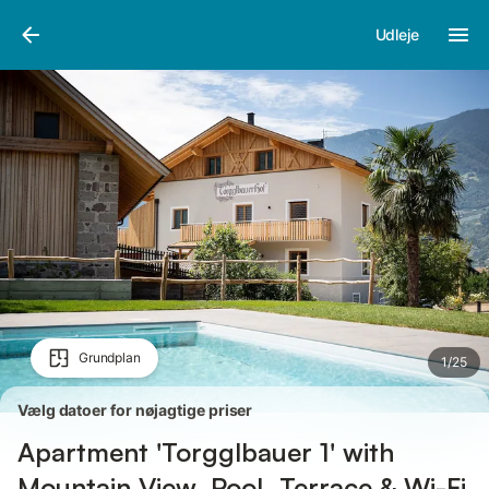
Billeder
Faciliteter
Udleje
Grundplan
1
/
25
Vælg datoer for nøjagtige priser
Apartment 'Torgglbauer 1' with
Mountain View, Pool, Terrace & Wi-Fi