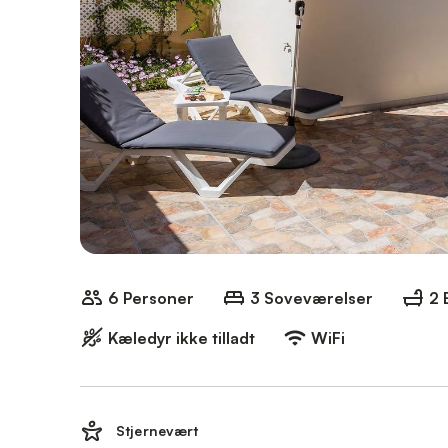
6 Personer
3 Soveværelser
2 
Kæledyr ikke tilladt
WiFi
Stjernevært