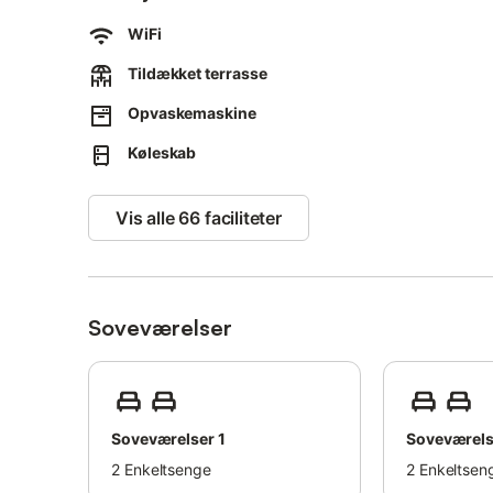
Festligheder af enhver art er forbudt i denne ejendom.
WiFi
En barneseng og en barnestol er tilgængelig.
Tildækket terrasse
Opvaskemaskine
Køleskab
Vis alle 66 faciliteter
Soveværelser
Soveværelser 1
Soveværels
2
Enkeltsenge
2
Enkeltsen