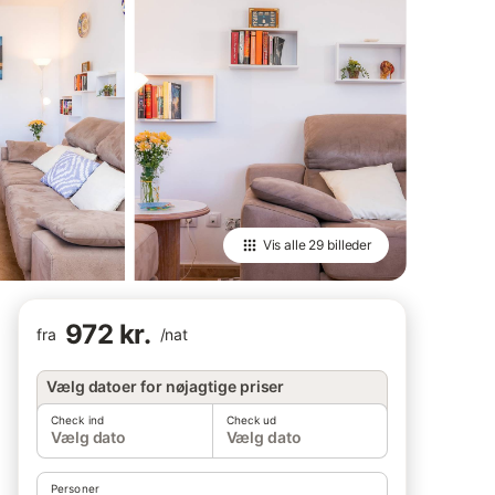
Vis alle
29 billeder
972 kr.
fra
/
nat
Vælg datoer for nøjagtige priser
Check ind
Check ud
Vælg dato
Vælg dato
Personer