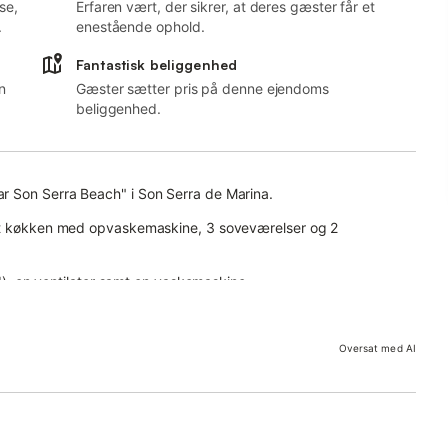
se,
Erfaren vært, der sikrer, at deres gæster får et
.
enestående ophold.
Fantastisk beliggenhed
n
Gæster sætter pris på denne ejendoms
beliggenhed.
r Son Serra Beach" i Son Serra de Marina.
ret køkken med opvaskemaskine, 3 soveværelser og 2
ld), en ventilator samt en vaskemaskine.
n åben terrasse, en overdækket terrasse og en grill.
Oversat med AI
a de Marina.
vn.