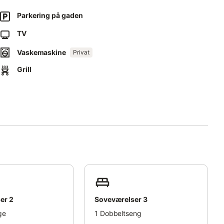
Parkering på gaden
TV
Vaskemaskine
Privat
Grill
er 2
Soveværelser 3
ge
1
Dobbeltseng