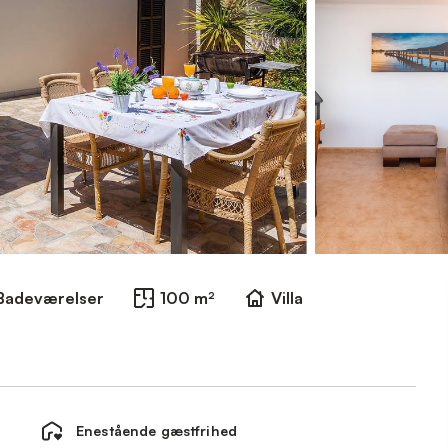
Badeværelser
100 m²
Villa
Enestående gæstfrihed