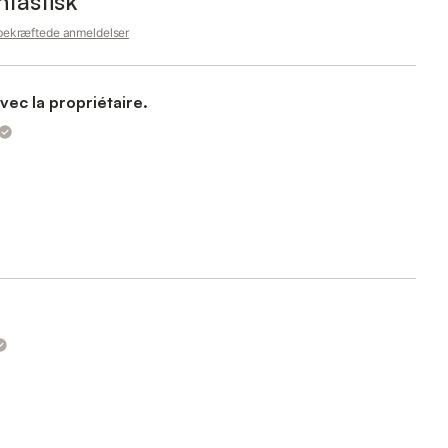
ntastisk
 bekræftede anmeldelser
 fluide avec la propriétaire.