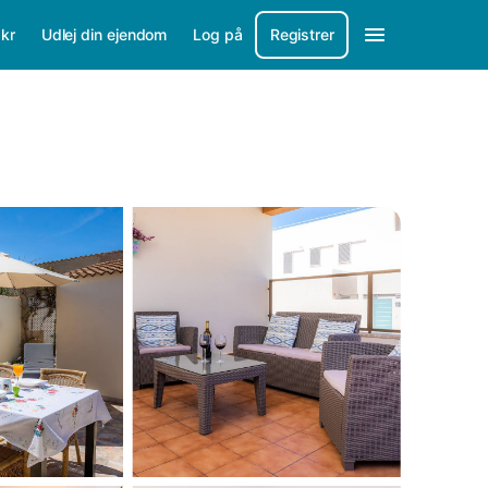
/
kr
Udlej din ejendom
Log på
Registrer