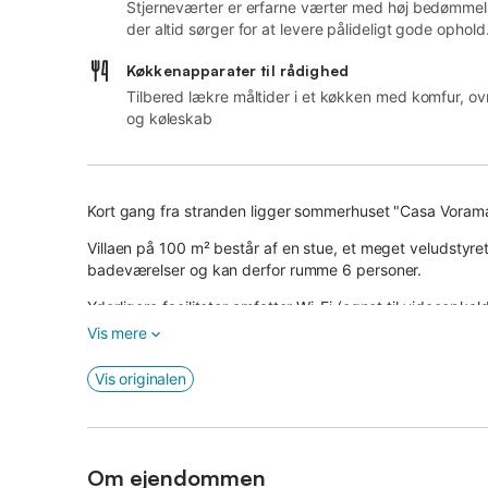
Stjerneværter er erfarne værter med høj bedømmel
der altid sørger for at levere pålideligt gode ophold
Køkkenapparater til rådighed
Tilbered lækre måltider i et køkken med komfur, ov
og køleskab
Kort gang fra stranden ligger sommerhuset "Casa Vorama
Villaen på 100 m² består af en stue, et meget veludsty
badeværelser og kan derfor rumme 6 personer.
Yderligere faciliteter omfatter Wi-Fi (egnet til videoopka
Villaen har et privat udendørs område med havemøbler, e
Vis mere
Gå-/kørselsafstand til nærmeste restaurant: 200m.
Gå-/kørselsafstand til nærmeste café: 1,26 km.
Vis originalen
Gå-/kørselsafstand til nærmeste bar: 236m.
Gå-/kørselsafstand til nærmeste supermarked: 153m.
Gå-/kørselsafstand til stranden: 110m Platja de Son Serr
Afstand til lufthavnen: 68,6 km Palma de Mallorca Luftha
Om ejendommen
Der er ikke aircondition tilgængelig.