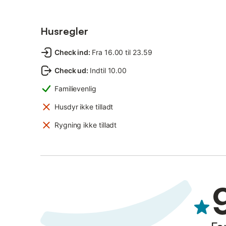
Husregler
Check ind
:
Fra 16.00 til 23.59
Check ud
:
Indtil 10.00
Familievenlig
Husdyr ikke tilladt
Rygning ikke tilladt