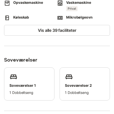
km).
Opvaskemaskine
Vaskemaskine
Málaga-Costa del Sol Lufthavn ligger 25 minutter væk i bil (10
Privat
km) eller på 45 minutter med offentlig transport.
Kæledyr er ikke tilladt.
Køleskab
Mikrobølgeovn
Ungdomsgrupper er ikke tilladt.
Der er elevator i bygningen.
Vis alle 39 faciliteter
Sen check-in er mulig mod et ekstra gebyr.
Soveværelser
Soveværelser 1
Soveværelser 2
1
Dobbeltseng
1
Dobbeltseng