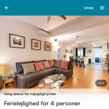
Billeder
Faciliteter
Anmeldelser
Udleje
1
/
23
Vælg datoer for nøjagtige priser
Ferielejlighed for 4 personer