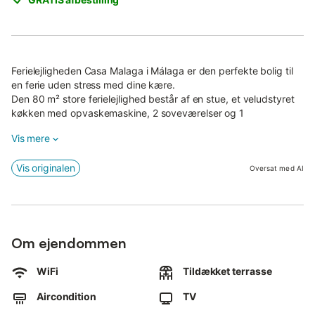
Ferielejligheden Casa Malaga i Málaga er den perfekte bolig til
en ferie uden stress med dine kære.
Den 80 m² store ferielejlighed består af en stue, et veludstyret
køkken med opvaskemaskine, 2 soveværelser og 1
badeværelse og kan derfor rumme 4 personer.
Vis mere
Yderligere faciliteter omfatter Wi-Fi egnet til videoopkald,
aircondition, en vaskemaskine samt et fjernsyn.
Vis originalen
Oversat med AI
En høj stol og en barneseng er tilgængelig mod gebyr.
Højdepunktet ved denne bolig er det private udendørs område
med havemøbler og en åben terrasse.
Den nærmeste restaurant ligger kun et stenkast væk (28 m),
ligesom det nærmeste supermarked.
Om ejendommen
En række caféer og barer kan nås på under et minut til fods (90
WiFi
Tildækket terrasse
m).
Den nærmeste strand 'Playa la Malagueta' kan nås på 20
Aircondition
TV
minutter til fods eller på 20 minutter med offentlig transport (1,3