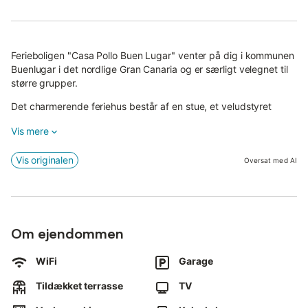
Ferieboligen "Casa Pollo Buen Lugar" venter på dig i kommunen
Buenlugar i det nordlige Gran Canaria og er særligt velegnet til
større grupper.
Det charmerende feriehus består af en stue, et veludstyret
køkken, 6 soveværelser samt 2 badeværelser og kan rumme 13
Vis mere
personer.
Yderligere faciliteter inkluderer et fjernsyn.
Vis originalen
Oversat med AI
Udenfor finder du en delvist overdækket terrasse med et dejligt
siddeområde, som tilbyder plads nok til spændende spilaftener i
hyggeligt selskab.
Om ejendommen
Meget tæt på boligen (220m) ligger udsigtspunktet "Barranco
de Azuaje", som byder på en imponerende udsigt over den
navngivne kløft. Området med sine stejle klipper, varierede
WiFi
Garage
vegetation og små vandløb er et beskyttet naturreservat og er
Tildækket terrasse
TV
også meget populært blandt vandrere.