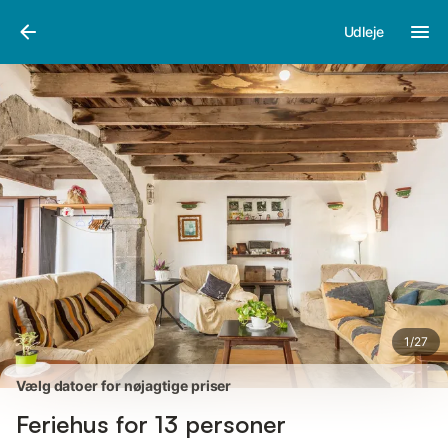
Billeder
Faciliteter
Anmeldelser
Udleje
1
/
27
Vælg datoer for nøjagtige priser
Feriehus for 13 personer