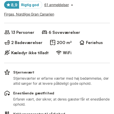
8,9
Rigtig god
61 anmeldelser
•
Firgas, Nordlige Gran Canarien
13 Personer
6 Soveværelser
2 Badeværelser
200 m²
Feriehus
Kæledyr ikke tilladt
WiFi
Stjernevært
Stjerneværter er erfarne værter med høj bedømmelse, der
altid sørger for at levere pålideligt gode ophold.
Enestående gæstfrihed
Erfaren vært, der sikrer, at deres gæster får et enestående
ophold.
Køkkenapparater til rådighed