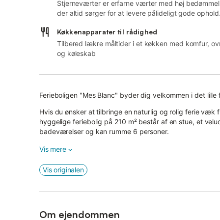
Stjerneværter er erfarne værter med høj bedømmel
der altid sørger for at levere pålideligt gode ophold
Køkkenapparater til rådighed
Tilbered lækre måltider i et køkken med komfur, ov
og køleskab
Ferieboligen "Mes Blanc" byder dig velkommen i det lille
Hvis du ønsker at tilbringe en naturlig og rolig ferie væk
hyggelige feriebolig på 210 m² består af en stue, et v
badeværelser og kan rumme 6 personer.
Yderligere faciliteter inkluderer Wi-Fi, aircondition, et
Vis mere
tilgængelig efter anmodning.
Vis originalen
En terrasse og en altan med havudsigt er også en del af f
Den delvist overdækkede terrasse er udstyret med et sidde
gøre dig det behageligt med en god bog eller afslutte af
Om ejendommen
Kysten kan nås til fods på 3 minutter.