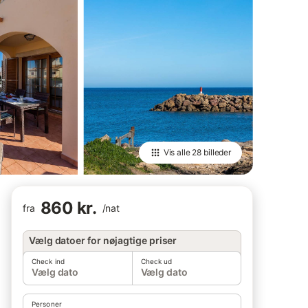
Vis alle
28 billeder
860 kr.
fra
/
nat
Vælg datoer for nøjagtige priser
Check ind
Check ud
Vælg dato
Vælg dato
Personer