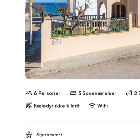
6 Personer
3 Soveværelser
2 
Kæledyr ikke tilladt
WiFi
Stjernevært