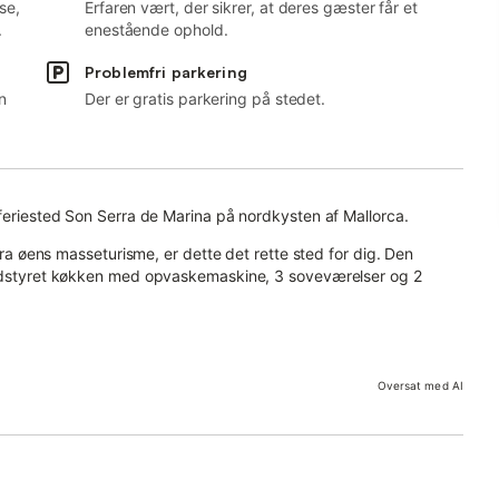
se,
Erfaren vært, der sikrer, at deres gæster får et
.
enestående ophold.
Problemfri parkering
n
Der er gratis parkering på stedet.
 feriested Son Serra de Marina på nordkysten af Mallorca.
 fra øens masseturisme, er dette det rette sted for dig. Den
eludstyret køkken med opvaskemaskine, 3 soveværelser og 2
 TV og en vaskemaskine, mens en babyseng og en høj stol er
Oversat med AI
erieboligen.
område, liggestole og en udendørs grill og inviterer dig til at
tenen i hyggeligt selskab.