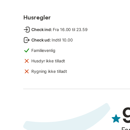
Husregler
Check ind
:
Fra 16.00 til 23.59
Check ud
:
Indtil 10.00
Familievenlig
Husdyr ikke tilladt
Rygning ikke tilladt
Fa