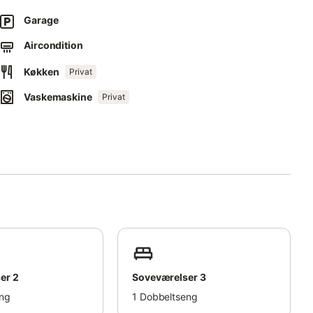
Garage
en store hotelkomplekser her, men små feriebebyggelser og
Aircondition
 på cirka 8 minutter (550m). Eller du kan gå langs
Køkken
 østlig retning til sandstranden Platja de Son Serra de Marina.
Privat
 minutters gang væk. Palma de Mallorca Lufthavn ligger 57
Vaskemaskine
Privat
er 2
Soveværelser 3
ng
1
Dobbeltseng