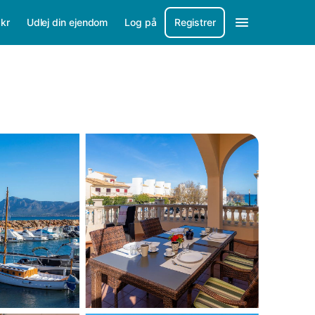
/
kr
Udlej din ejendom
Log på
Registrer