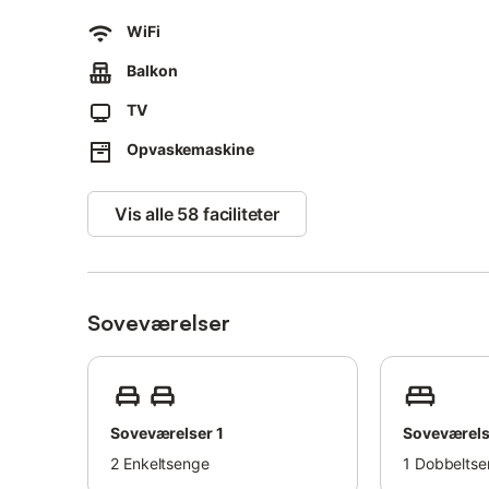
WiFi
Da området er erklæret for et naturreservat, er der ing
naturlige strande.
Balkon
Du kan nå den nærmeste ved at gå mod vest langs kysten
TV
strandpromenaden, hvor der også er et par restauranter, i
Opvaskemaskine
Et lille supermarked ligger ca. 550m fra boligen og er 7
minutters kørsel (65km) derfra.
Vis alle 58 faciliteter
En garage er tilgængelig til din bil.
Kæledyr er ikke tilladt.
Navn: Mes Blanc
Soveværelser
Soveværelser 1
Soveværels
2
Enkeltsenge
1
Dobbeltse