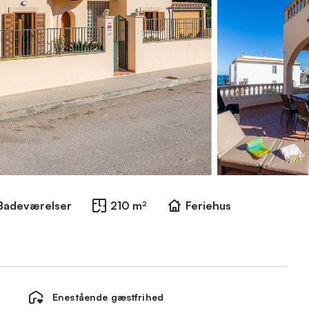
Badeværelser
210 m²
Feriehus
Enestående gæstfrihed