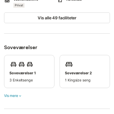
minutters kørsel fra huset.
Privat
En golfbane ligger 26 minutter derfra (31 km), den populære
Siam-forlystelsespark kan nås på 35 minutter (43 km), og
Vis alle 49 faciliteter
området byder også på mange naturskønne vandre- og
cykelruter.
Vulkanen "Pico del Teide" ligger 90 minutter derfra i bil (75 km),
og Tenerife Syd Lufthavn ligger 30 minutter derfra (30 km).
Soveværelser
Parkering er tilgængelig på ejendommen.
Kæledyr er tilladt.
Rygning er ikke tilladt.
Soveværelser 1
Soveværelser 2
3
Enkeltsenge
1
Kingsize seng
Vis mere