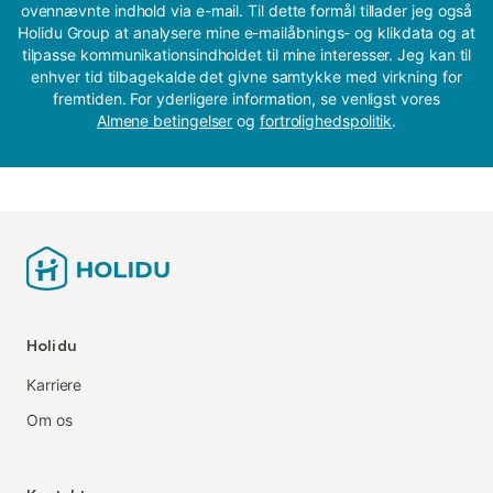
ovennævnte indhold via e-mail. Til dette formål tillader jeg også
Holidu Group at analysere mine e-mailåbnings- og klikdata og at
tilpasse kommunikationsindholdet til mine interesser. Jeg kan til
enhver tid tilbagekalde det givne samtykke med virkning for
fremtiden. For yderligere information, se venligst vores
Almene betingelser
og
fortrolighedspolitik
.
Holidu
Karriere
Om os