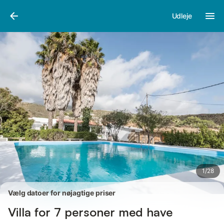
Billeder
Faciliteter
Anmeldelser
Udleje
1
/
28
Vælg datoer for nøjagtige priser
Villa for 7 personer med have