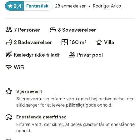
9,4
Fantastisk
28 anmeldelser
•
Rodrigo, Arico
7 Personer
3 Soveværelser
2 Badeværelser
160 m²
Villa
Kæledyr ikke tilladt
Privat pool
WiFi
Stjernevært
Stjerneværter er erfarne værter med høj bedømmelse, der
altid sørger for at levere pålideligt gode ophold.
Enestående gæstfrihed
Erfaren vært, der sikrer, at deres gæster får et enestående
ophold.