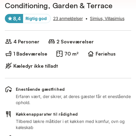
Conditioning, Garden & Terrace
8,4
Rigtig god
23 anmeldelser
•
Simius, Villasimius
4 Personer
2 Soveværelser
1 Badeværelse
70 m²
Feriehus
Kæledyr ikke tilladt
Enestående gæstfrihed
Erfaren vært, der sikrer, at deres gæster får et enestående
ophold.
Køkkenapparater til rådighed
Tilbered lækre måltider i et køkken med komfur, ovn og
køleskab