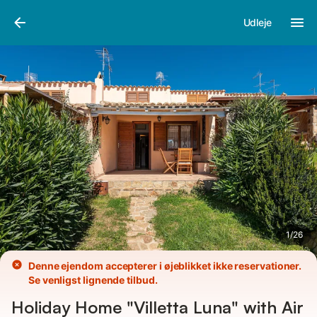
Billeder
Faciliteter
Anmeldelser
Udleje
1
/
26
Denne ejendom accepterer i øjeblikket ikke reservationer.
Se venligst lignende tilbud.
Holiday Home "Villetta Luna" with Air