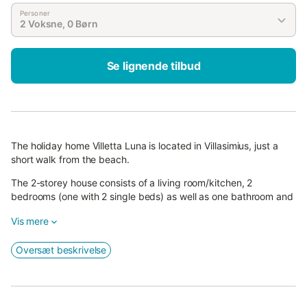
Personer
2 Voksne, 0 Børn
Se lignende tilbud
The holiday home Villetta Luna is located in Villasimius, just a
short walk from the beach.
The 2-storey house consists of a living room/kitchen, 2
bedrooms (one with 2 single beds) as well as one bathroom and
can therefore accommodate 4 people.
Vis mere
Additional amenities include air conditioning, a washing machine
and a television.
Oversæt beskrivelse
Your private outdoor area, with a beautiful garden with
Mediterranean plants, 2 covered terraces (one at the front of
the house and one at the back), a barbecue and an outdoor