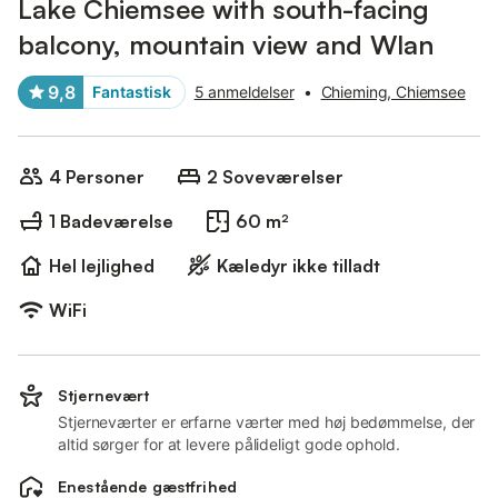
Lake Chiemsee with south-facing
balcony, mountain view and Wlan
9,8
Fantastisk
5 anmeldelser
•
Chieming, Chiemsee
4 Personer
2 Soveværelser
1 Badeværelse
60 m²
Hel lejlighed
Kæledyr ikke tilladt
WiFi
Stjernevært
Stjerneværter er erfarne værter med høj bedømmelse, der
altid sørger for at levere pålideligt gode ophold.
Enestående gæstfrihed