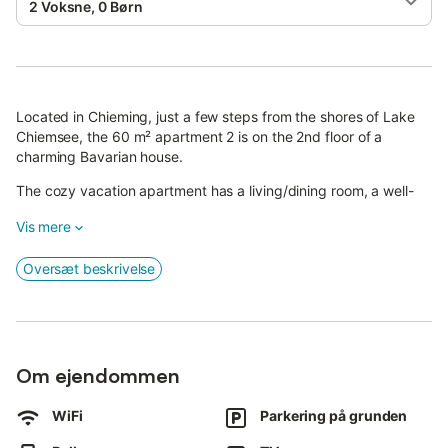
2 Voksne, 0 Børn
Located in Chieming, just a few steps from the shores of Lake
Chiemsee, the 60 m² apartment 2 is on the 2nd floor of a
charming Bavarian house.
The cozy vacation apartment has a living/dining room, a well-
equipped kitchenette, 2 bedrooms (each with a double bed and
Vis mere
a washbasin) and a bathroom and thus offers space for 4
people.
Oversæt beskrivelse
Facilities also include WLAN, satellite TV, a crib and a high chair.
From the living room you have access to a south-facing balcony
with a view of the mountains
A supermarket is 450 m from the accommodation and a
Om ejendommen
restaurant is 300 m away.
If you are looking for a Bavarian beer garden with a view of the
WiFi
Parkering på grunden
lake, you will find it just 550 m away.