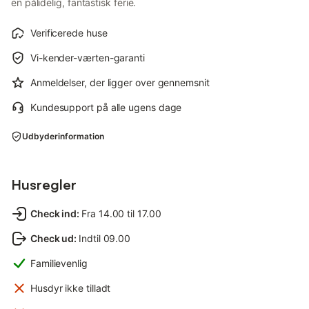
en pålidelig, fantastisk ferie.
Verificerede huse
Vi-kender-værten-garanti
Anmeldelser, der ligger over gennemsnit
Kundesupport på alle ugens dage
Udbyderinformation
Husregler
Check ind
:
Fra 14.00 til 17.00
Check ud
:
Indtil 09.00
Familievenlig
Husdyr ikke tilladt