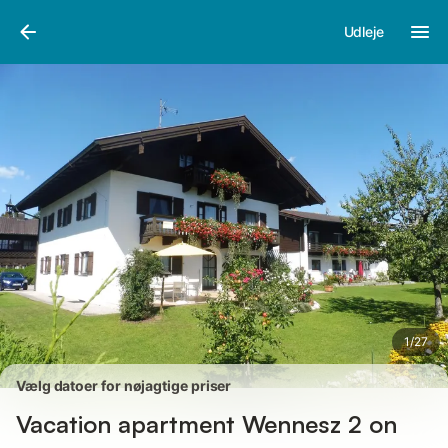
Billeder
Faciliteter
Anmeldelser
Udleje
1
/
27
Vælg datoer for nøjagtige priser
Vacation apartment Wennesz 2 on