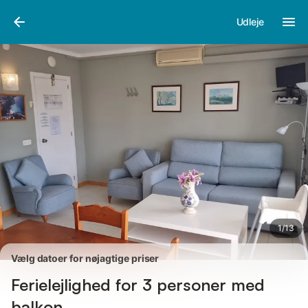
Billeder
Faciliteter
Anmeldelser
Udleje
1
/
13
Vælg datoer for nøjagtige priser
Ferielejlighed for 3 personer med
balkon