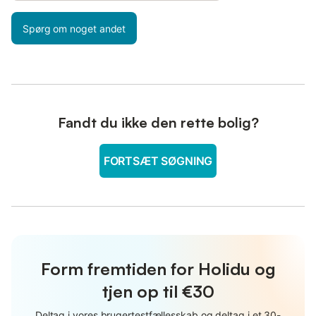
Spørg om noget andet
Fandt du ikke den rette bolig?
FORTSÆT SØGNING
Form fremtiden for Holidu og
tjen op til €30
Deltag i vores brugertestfællesskab og deltag i et 30-