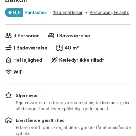
9,6
Fantastisk
16 anmeldelser
•
Portocolom, Felanitx
3 Personer
1 Soveværelse
1 Badeværelse
40 m²
Hel lejlighed
Kæledyr ikke tilladt
WiFi
Stjernevært
Stjerneværter er erfarne værter med høj bedømmelse, der
altid sørger for at levere pålideligt gode ophold.
Enestående gæstfrihed
Erfaren vært, der sikrer, at deres gæster får et enestående
ophold.