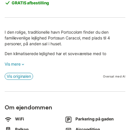
GRATIS afbestilling
I den rolige, traditionelle havn Portocolom finder du den
familievenlige lejlighed Portosun Caracol, med plads til 4
personer, på anden sal i huset.
Den klimatiserede lejlighed har et soveværelse med to
enkeltsenge, et badeværelse, en stue med tekøkken og en
Vis mere
sovesofa, der kan rumme op til 2 personer.
Lejligheden har også en babyseng, satellit-tv og Wi-Fi. Du kan
Vis originalen
Oversat med AI
parkere din bil på vejen.
På den overdækkede og rummelige altan kan du nyde udsigten
til bjergene.
Om ejendommen
Lige rundt om hjørnet er der restauranter og indkøbsmuligheder
til dagligdagens fornødenheder, og den nærmeste strand Cala
Marçal ligger 9 minutters gang væk.
WiFi
Parkering på gaden
Balkon
Aircondition
Denne lejlighed er ikke egnet for ungdomsgrupper.